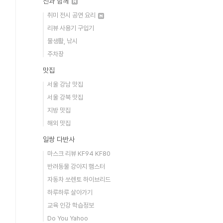
신과 함께
취미 전시 공연 요리
리뷰 사용기 구입기
물생활, 낚시
주차장
맛집
서울 강남 맛집
서울 강북 맛집
지방 맛집
해외 맛집
일쌍 다반사
마스크 리뷰 KF94 KF80
반려동물 강아지 햄스터
자동차 쏘렌토 하이브리드
하루하루 살아가기
교육 인강 학습정보
Do You Yahoo