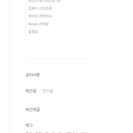
뉴미디어디자인 & UX
컴퓨터 스마트폰
인터넷 관련문서
News [비밀]
실험실
공지사항
최근글
인기글
최근댓글
태그