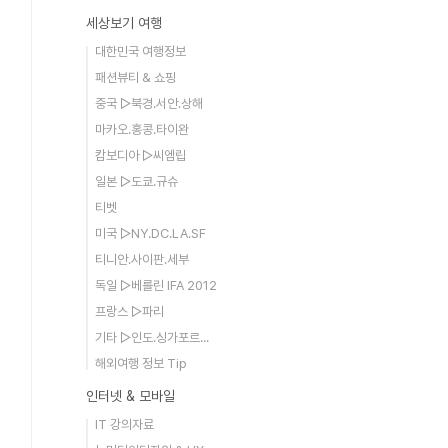
세상보기 여행
대한민국 여행정보
패션뷰티 & 쇼핑
중국 ▷북경.서안.상해
마카오.홍콩.타이완
캄보디아 ▷씨엠립
일본 ▷도쿄.규슈
티벳
미국 ▷NY.DC.LA.SF
티니안.사이판.세부
독일 ▷베를린 IFA 2012
프랑스 ▷파리
기타 ▷인도.싱가포르...
해외여행 정보 Tip
인터넷 & 모바일
IT 강의자료