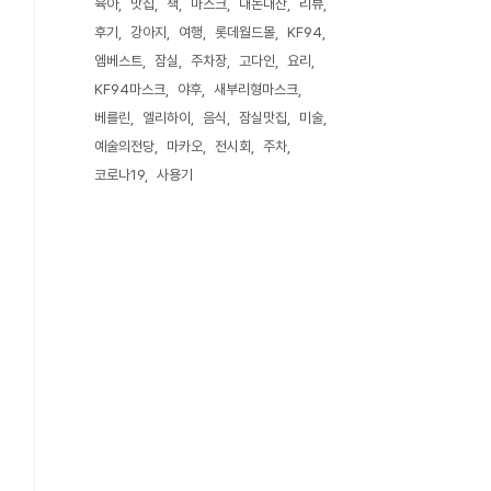
육아
맛집
책
마스크
내돈내산
리뷰
후기
강아지
여행
롯데월드몰
KF94
엠베스트
잠실
주차장
고다인
요리
KF94마스크
야후
새부리형마스크
베를린
엘리하이
음식
잠실맛집
미술
예술의전당
마카오
전시회
주차
코로나19
사용기