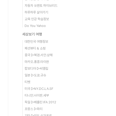
자동차 쏘렌토 하이브리드
uestionTec/000000089/?
하루하루 살아가기
교육 인강 학습정보
uestionTec/000000089/?
Do You Yahoo
세상보기 여행
대한민국 여행정보
패션뷰티 & 쇼핑
중국 ▷북경.서안.상해
마카오.홍콩.타이완
캄보디아 ▷씨엠립
일본 ▷도쿄.규슈
티벳
미국 ▷NY.DC.LA.SF
티니안.사이판.세부
독일 ▷베를린 IFA 2012
프랑스 ▷파리
기타 ▷인도.싱가포르...