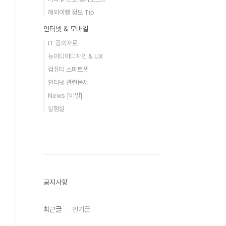
해외여행 정보 Tip
인터넷 & 모바일
IT 강의자료
뉴미디어디자인 & UX
컴퓨터 스마트폰
인터넷 관련문서
News [비밀]
실험실
공지사항
최근글
인기글