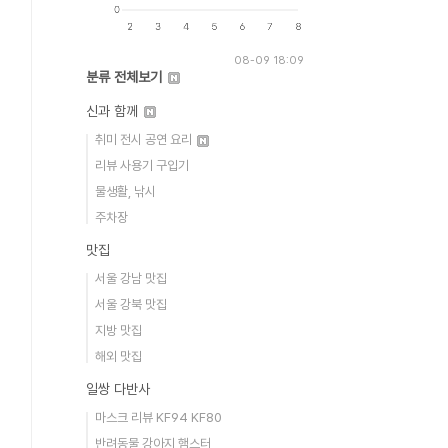
08-09 18:09
분류 전체보기
신과 함께
취미 전시 공연 요리
리뷰 사용기 구입기
물생활, 낚시
주차장
맛집
서울 강남 맛집
서울 강북 맛집
지방 맛집
해외 맛집
일쌍 다반사
마스크 리뷰 KF94 KF80
반려동물 강아지 햄스터