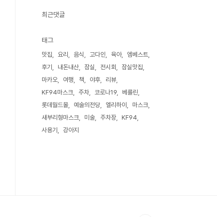
최근댓글
태그
맛집
요리
음식
고다인
육아
엠베스트
후기
내돈내산
잠실
전시회
잠실맛집
마카오
여행
책
야후
리뷰
KF94마스크
주차
코로나19
베를린
롯데월드몰
예술의전당
엘리하이
마스크
새부리형마스크
미술
주차장
KF94
사용기
강아지