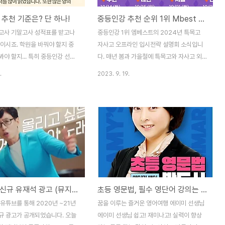
 추천 기준은? 단 하나!
중등인강 추천 순위 1위 Mbest 중등 전략설명회
고사 기말고사 성적표를 받고나
중등인강 1위 엠베스트의 2024년 특목고
이시죠. 학원을 바꿔야 할지 중
자사고 오프라인 입시전략 설명회 소식입니
야 할지... 특히 중등인강 선택
다. 매년 봄과 가을철에 특목고와 자사고 외
러 서비스를 놓고 고민하게 되는데
고 과학고 진학을 희망하는 상위 1% 중학생
.
2023. 9. 19.
중등인강 추천 및 선택기준 중 하
을 대상으로 입시 설명회를 진행하고 있는데
다. | 중등인강 선택 기준은 단
요. 이번 2024년 입시 마지막 설명회를 진
숫자! 여러 중등인강이 자사 서비
행합니다. | 특목 자사고 전국 설명회 중등인
을 홍보합니다. 이중에서도 가장
강 유일의 전국 설명회로 이번에도 서울 인천
은 정성적인 부분이 아닌 바로 정
부산 대전 4개 도시를 순회하며, 대규모 설명
 아닐까 합니다. 작년인 2022
회를 진행합니다. 역시나 중등인강 추천 1위
 평균 95점이상 내신 최상위권
엠베스트의 저력이 보입니다. (설명회 신청
902명 배출하고, 2023년 올해
방법은 글 하단에 소개합니다.) | 특목고 존치
6,541명을 배출한 중등인강 1위
결정! 항상 뜨거운 이슈였던 외고 국제고 자
엘리하이 신규 유재석 광고 (뮤지컬) vs 지난 광고 (우주인) 비교
초등 영문법, 필수 영단어 강의는 에이미 쌤과 함께 w 초등인강 엘리하이
니다. | 공부 잘 하는, 공부 잘
사고 등의 존치가 결정되었습니다. 특목고의
생이 선택한 중등인강 순위 1위
일반고 전환 우려가 해소되었고 이에 해당 학
유튜브를 통해 2020년 ~21년
꿈을 이루는 즐거운 영어여행 에이미 선생님
 및 선택시 꼭 확인하세요. 매
교를 목표로 준비한 최상위권 중학생들의 관
규 광고가 공개되었습니다. 오늘
에이미 선생님 쉽고! 재미나고! 실력이 향상