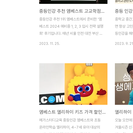
중등인강 추천 엠베스트 고교학점제 입시 설명회 후기
중등 인강
중등인강 추천 1위 엠베스트에서 준비한 '엠
중학교 중간
베스트 2024 예비중 1, 2, 3 입시 전략 설명
면 항상 고민
회' 후기입니다. 매년 서울 인천 대전 부산 등
등인강을 해봐
전국 대규모 고교입시 설명회를 진행하는 곳
을 위해 여
2023. 11. 25.
2023. 9. 21
은 엠베스트 한 곳으로 알고 있는데요. 역시
요. 오늘은 
올해 설명회에서도 중등인강 1위라는 저력을
나를 소개합니
느낄 수 있었습니다. | 2023년 11월 24일
하나! 오직 
14시 코엑스 오디토리옴 매년 이맘때 중등인
스의 특장점
강 1위 엠베스트는 예비중을 대상으로 중학
중요한 부분
생활에 대한 설명회를 진행 하는데요. 올해는
량적인 부분이
현 중2, 중1, 예비중인 초등학교 6학년의 경
년 주요과목
우 현 입시제도가 아닌 '고교학점제' 대상이
회원은 26,
됩니다. 그래서 이번 입시 설명회 제목도 '엠
1학기에만 1
엠베스트 엘리하이 키즈 가격 할인 정보 (월 -23,000원)
베스트 2024 예비중 1, 2, 3 입시 전략 설명
서비스가 있습
회' ! 이런 입시제도의 대변혁에 대한 기대와
하려는 중학
메가스터디교육 중등인강 엠베스트와 초동
오늘 오전에 
불안감인지 예년보다도 더 ..
중등인강 추천
온라인학습 엘리하이, 4~7세 유아 대상의
겨울시즌 신