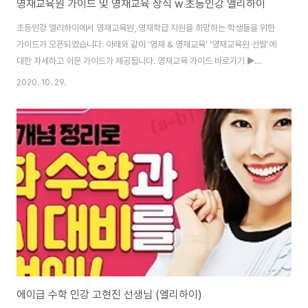
영재교육원 가이드 및 영재교육 상식 w 초등인강 엘리하이
초등인강 엘리하이에서 영재교육원, 영재학급 지원을 희망하는 학생들을 위한
가이드가 오픈되었습니다. 아래와 같이 '영재 & 영재교육' '영재교육원 선발'에
대한 자세하고 쉬운 가이드가 제공됩니다. 영재교육 가이드 바로가기 ▶
http://junior.mbest.co.kr/studyinfo/youngje/yj_edu01.asp 영재의
2020. 10. 29.
특성 미국의 영재교육학자인 조셉 렌줄리(Joseph Renzulli)는 영재의 특성
을 다음과 같이 정의했습니다. 영재 상식 영재성 개발 방법 영재교육 대한민국
영재교육 추진 방향 대한민국의 영재교육은 ‘영재교육 진흥 종합계획‘ & ‘과학
영재 발굴육성 종합계획＇에 따라 진행됩니다. 현재는 ‘제 4차 영재교육 진흥
종합계획‘ & ‘제 3차 과학영재 발굴육성 종합계획＇에 준하여 영재..
에이급 수학 인강 고현진 선생님 (엘리하이)