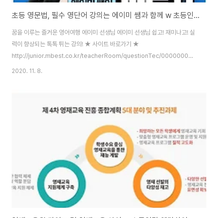
초등 영문법, 필수 영단어 강의는 에이미 쌤과 함께 w 초등인강 엘리하이
꿈을 이루는 즐거운 영어여행 에이미 선생님 에이미 선생님 쉽고! 재미나고! 실
력이 향상되는 톡톡 튀는 강의! ★ 사이트 바로가기 ★
http://junior.mbest.co.kr/teacherRoom/questionTec/000000089/?
int_qtkey=99 ★ 사이트 바로가기 ★
2020. 11. 8.
http://junior.mbest.co.kr/teacherRoom/questionTec/000000089/?
int_qtkey=99 초등 영문법, 에이미 쌤이 반드시 해결합니다! 해결사 소개! 에
이미 쌤은 어떤 능력을 가지고 있을까요? * 국내 유명 어학원 초/중등 최우수
강사 * 연세대학교 교육대학원 석사 * 미국교과서 영단어 시리즈 교재 저자 중
학생이 되기 전 꼭 마스터해야 할 초등문법 총정리 ! 진단시작 ! 영문법은..