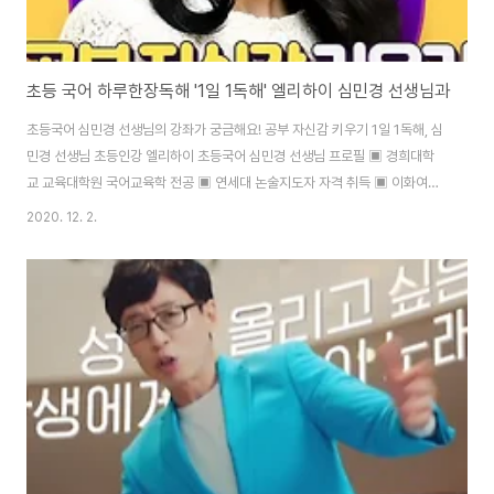
초등 국어 하루한장독해 '1일 1독해' 엘리하이 심민경 선생님과
초등국어 심민경 선생님의 강좌가 궁금해요! 공부 자신감 키우기 1일 1독해, 심
민경 선생님 초등인강 엘리하이 초등국어 심민경 선생님 프로필 ▣ 경희대학
교 교육대학원 국어교육학 전공 ▣ 연세대 논술지도자 자격 취득 ▣ 이화여자
대학교 독서교육지도사 자격 취득 ▣ 국립국어원 국어 전문 교육과정 이수 ▣
2020. 12. 2.
국어 정교사 2급, 한자능력 2급 자격증 취득 ▣ (現) KBS 미디어 기자 ▣
(前) 경희여중, 염광중, 영동일고, 동대문중, 한솔고 국어 교사 초등학생 국어
심민경 선생님의 독해 자신감 키우기 독해(讀解)? 읽고, 이해하는 것 독해는
글쓴이가 무슨 의도로 글을 썼는지 정확히 이해하는 것이에요! 모든 학습의 기
초 : 교과서 내용을 이해하거나 문제를 풀기 위해서는 독해력이 필요해요. 풍부
한 배경 지식 쌓기 : ..