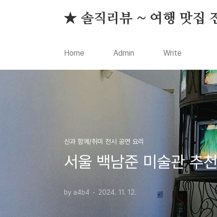
본문 바로가기
★ 솔직리뷰 ~ 여행 맛집 
Home
Admin
Write
신과 함께/취미 전시 공연 요리
서울 백남준 미술관 추천
by a4b4
2024. 11. 12.