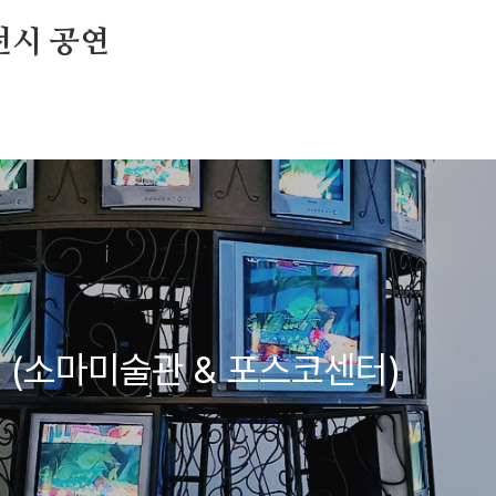
전시 공연
 (소마미술관 & 포스코센터)