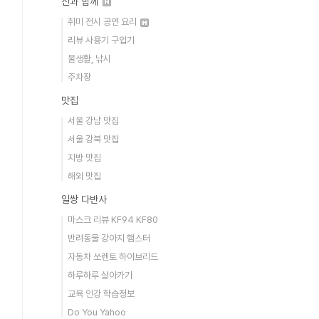
신과 함께
취미 전시 공연 요리
리뷰 사용기 구입기
물생활, 낚시
주차장
맛집
서울 강남 맛집
서울 강북 맛집
지방 맛집
해외 맛집
일쌍 다반사
마스크 리뷰 KF94 KF80
반려동물 강아지 햄스터
자동차 쏘렌토 하이브리드
하루하루 살아가기
교육 인강 학습정보
Do You Yahoo