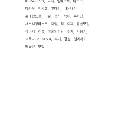
KF94마스크
요리
엠베스트
마스크
마카오
전시회
고다인
내돈내산
롯데월드몰
미술
음식
육아
주차장
새부리형마스크
여행
책
야후
잠실맛집
강아지
리뷰
예술의전당
주차
사용기
코로나19
KF94
후기
잠실
엘리하이
베를린
맛집