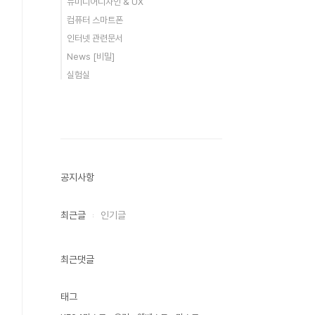
뉴미디어디자인 & UX
컴퓨터 스마트폰
인터넷 관련문서
News [비밀]
실험실
공지사항
최근글
인기글
최근댓글
태그