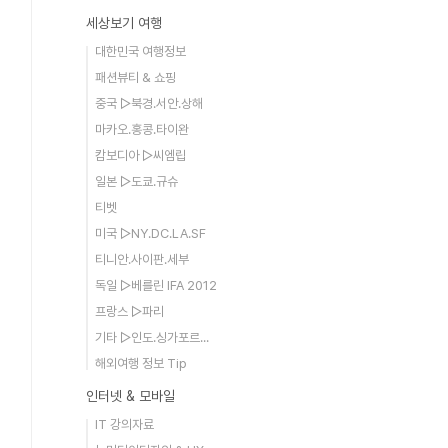
세상보기 여행
대한민국 여행정보
패션뷰티 & 쇼핑
중국 ▷북경.서안.상해
마카오.홍콩.타이완
캄보디아 ▷씨엠립
일본 ▷도쿄.규슈
티벳
미국 ▷NY.DC.LA.SF
티니안.사이판.세부
독일 ▷베를린 IFA 2012
프랑스 ▷파리
기타 ▷인도.싱가포르...
해외여행 정보 Tip
인터넷 & 모바일
IT 강의자료