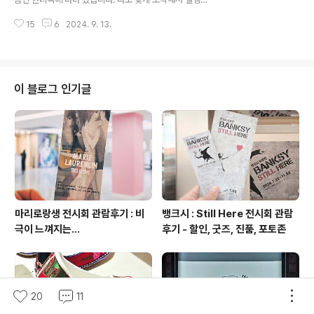
고 힜습니다.다만 주차장 입구가 일방통행 도로로 되어 있
먼저 식사하고 있어 약간 이빨빠진 대치동 맛집 후기입니
어 잘 못 진입하면 빙빙 돌게 됩니다. 처음 방문하시는 분들
15
6
2024. 9. 13.
다. 물론 내돈내먹/내돈내산 | 대치동 한티옥 위치 한티옥
은 네비게이션 잘 활용 하세요. ..
본점은 강남구 대치동 한티역 3번 출구 근처에 위치해 있
습니다. 강남의 대표적인 8학군에 위치해 있는 곳인데요.
입구는 대로에 있지 않습니다. 한티역 사거리 지나 잠실 방
향으로 두 번째 골목에서 우회전 하시면 됩니다. | 대치동
이 블로그 인기글
한티옥 영업시간 및 휴무일한티옥 영업시간은 브레이크타
임 없이 09:30 ~ 21:30분까지 영업합니다. 휴일없이 연
중무휴로 운영되고요 한티옥 휴일은 설과 추석 당일만 영
업하지 않는다고 하네요. | 주차장, 발렛, 주차요금대치동
한티옥 주차장은 건물 앞에 ..
마리로랑생 전시회 관람후기 : 비
뱅크시 : Still Here 전시회 관람
극이 느껴지는...
후기 - 할인, 굿즈, 진품, 포토존
20
11