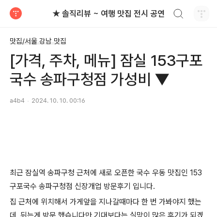
검색하기
★ 솔직리뷰 ~ 여행 맛집 전시 공연
티스토리
맛집/서울 강남 맛집
[가격, 주차, 메뉴] 잠실 153구포
국수 송파구청점 가성비 ▼
a4b4
2024. 10. 10. 00:16
최근 잠실역 송파구청 근처에 새로 오픈한 국수 우동 맛집인 153
구포국수 송파구청점 신장개업 방문후기 입니다.
집 근처에 위치해서 가게앞을 지나갈때마다 한 번 가봐야지 했는
데, 뒤는게 방문 했습니다만 기대보다는 실망이 많은 후기가 되겠