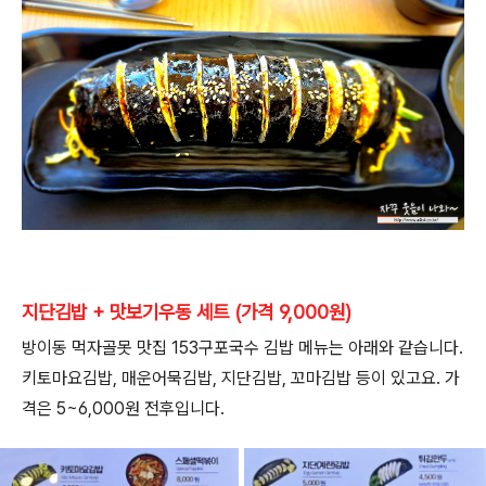
지단김밥 + 맛보기우동 세트 (가격 9,000원)
방이동 먹자골못 맛집 153구포국수 김밥 메뉴는 아래와 같습니다.
키토마요김밥, 매운어묵김밥, 지단김밥, 꼬마김밥 등이 있고요. 가
격은 5~6,000원 전후입니다.