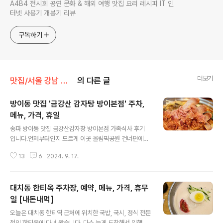
A4B4 전시회 공연 문화 & 해외 여행 맛집 요리 레시피 IT 인
터넷 사용기 개봉기 리뷰
구독하기
더보기
맛집/서울 강남 맛집
의 다른 글
방이동 맛집 '금강산 감자탕 방이본점' 주차,
메뉴, 가격, 휴일
글 내용
송파 방이동 맛집 금강산감자창 방이본점 가족식사 후기
입니다.언제부터인지 모르게 이곳 올림픽공원 건너편에서
오랜 기간 영업하는 방이동 찐맛집 중 하나인데요. 정말로
13
6
2024. 9. 17.
오랜만에 가족들과 함께 방문했습니다. 오늘은 금강산 감
자탕 메뉴 및 가격, 주차, 영업시간, 휴무일 등 정보소개 합
니다. | 금강산 감자탕 방이본점 위치위치는 지하철 9호선
대치동 한티옥 주차장, 예약, 메뉴, 가격, 휴무
한성백제역 3번 출구 바로 앞에 위치해 있습니다.참고로
잠실 임마누엘교회나 올림픽공원 소마미술관 건너편 건물
일 [내돈내먹]
글 내용
을 바라보고 오시면 됩니다. | 금강산 감자탕 주차 및 주차
오늘은 대치동 한티역 근처에 위치한 국밥, 국시, 정식 전문
할인금강산 감자탕은 건물 뒷 편에 대형 주차장을 운영하
점인 한티옥에 다녀 왔습니다. 다소 늦게 도착해서 일행이