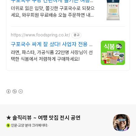
구포국수 쿠팡 간편하게 즐기는 여름
국수
더위로 잃은 입맛, 쫄깃한 구포국수로 되찾으
세요, 와우회원 무료배송 오늘 주문하면 내일
도착, 구포국수도 로켓배송으로 만나세요
https://www.foodspring.co.kr/
광고
구포국수 싸게 잘 샀다! 사업자 전용 특
가
라면, 파스타, 가공식품 22만명 사장님이 선
택한 식봄에서 저렴하게 구매하세요!
(새창열림)
로그 정보
★ 솔직리뷰 ~ 여행 맛집 전시 공연
(새창열림)
인문·교양
분야 크리에이터