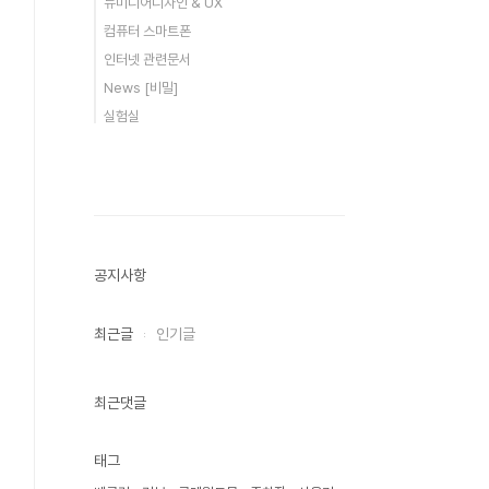
뉴미디어디자인 & UX
컴퓨터 스마트폰
인터넷 관련문서
News [비밀]
실험실
공지사항
최근글
인기글
최근댓글
태그