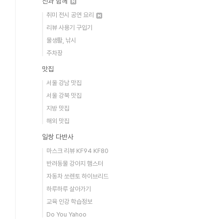
신과 함께
취미 전시 공연 요리
리뷰 사용기 구입기
물생활, 낚시
주차장
맛집
서울 강남 맛집
서울 강북 맛집
지방 맛집
해외 맛집
일쌍 다반사
마스크 리뷰 KF94 KF80
반려동물 강아지 햄스터
자동차 쏘렌토 하이브리드
하루하루 살아가기
교육 인강 학습정보
Do You Yahoo