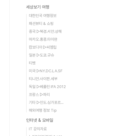
세상보기 여행
대한민국 여행정보
패션뷰티 & 쇼핑
중국 ▷북경.서안.상해
마카오.홍콩.타이완
캄보디아 ▷씨엠립
일본 ▷도쿄.규슈
티벳
미국 ▷NY.DC.LA.SF
티니안.사이판.세부
독일 ▷베를린 IFA 2012
프랑스 ▷파리
기타 ▷인도.싱가포르...
해외여행 정보 Tip
인터넷 & 모바일
IT 강의자료