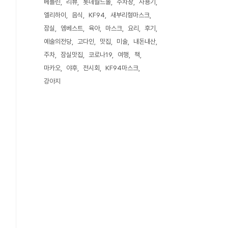
베를린
리뷰
롯데월드몰
주차장
사용기
엘리하이
음식
KF94
새부리형마스크
잠실
엠베스트
육아
마스크
요리
후기
예술의전당
고다인
맛집
미술
내돈내산
주차
잠실맛집
코로나19
여행
책
마카오
야후
전시회
KF94마스크
강아지