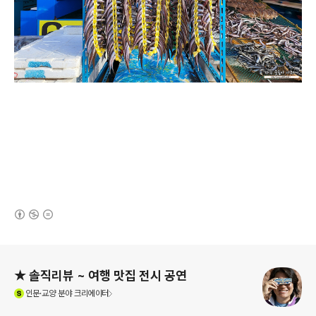
(새창열림)
로그 정보
★ 솔직리뷰 ~ 여행 맛집 전시 공연
(새창열림)
인문·교양
분야 크리에이터