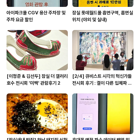
아이파크몰 CGV 용산 주차장 및
잠실 롯데월드몰 흡연구역, 흡연실
주차 요금 할인
위치 (야외 및 실내)
[이청준 & 김선두] 잠실 더 갤러리
[2/4] 큐비스트 시각의 혁신가들
호수 전시회 '미백' 관람후기 2
전시회 후기 : 결이 다른 입체파 작
가들...
[잠실새내 맛집] 하남 돼지집 신천
휴대폰 액정 파손 데이터 백업 및