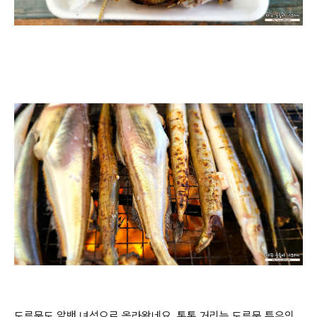
도루묵도 알밴 녀석으로 올라왔네요. 톡톡 거리는 도루묵 특유의