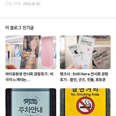
화운사는 경기도 용인시 삼가동 멱조산(覓祖山) 자락에
2
0
2023. 8. 20.
오늘은 교보문고 광화문점 무료주차 확인합니다. | 교보문
있습니다. 화운(華雲)이란 영산..
고 광화문점 주차장 위치 위치는 지하철 5호선 광화문역에
위치해 있습니다. 차량으로는 교보문고 빌딩과 미국대사관
사이로 진입하면 됩니다. 진입에 큰 어려움은 없습니다. 지
상 주차장은 이용할 수 없고요. 지하 2층 3층 교보문고 주
이 블로그 인기글
차장 이용해야 합니다. | 넓은 주차공간, 안정적인 코너 광
화문 교보문고 주차장은 상당히 넓고 안정적인 구조입니
다. 지하로 내려오는 커브길도 넓어서 차량이 벽을 긁거나
연석에 타이어가 밀리는 문제도 없습니다. 주차 공간도 넓
어서 큰 차들이 방해받지 않고 주차하기도..
마리로랑생 전시회 관람후기 : 비
뱅크시 : Still Here 전시회 관람
극이 느껴지는...
후기 - 할인, 굿즈, 진품, 포토존