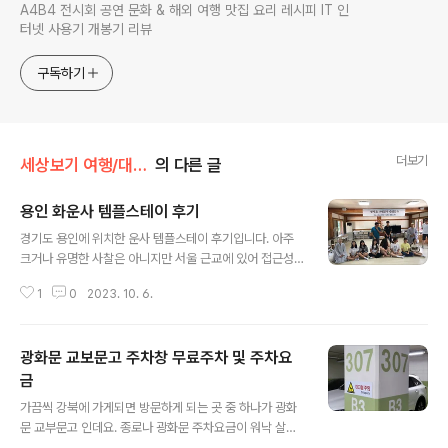
A4B4 전시회 공연 문화 & 해외 여행 맛집 요리 레시피 IT 인
터넷 사용기 개봉기 리뷰
구독하기
더보기
세상보기 여행/대한민국 여행정보
의 다른 글
용인 화운사 템플스테이 후기
글 내용
경기도 용인에 위치한 운사 템플스테이 후기입니다. 아주
크거나 유명한 사찰은 아니지만 서울 근교에 있어 접근성
도 좋고, 무엇보다도 연령별, 성별로 분리해서 프로그램이
1
0
2023. 10. 6.
구성되어 있어 수 많은 사찰 중에서도 아주 마음에 드는 프
로그램이 운영되는 곳입니다. | 화운사 템플스테이 중학교
여학생 타임... 방학중 화운사 템플스테이는 초등학교 남학
광화문 교보문고 주차창 무료주차 및 주차요
생, 초등학교 여학생, 중학교 여학생, 중학교 남학생... 이렇
게 구분되어 주차별로 템플스테이가 2박 3일 운영되었습
금
글 내용
니다. 딸 가진 부모로는 상당히 매력적인 커리큘럼이라고
가끔씩 강북에 가게되면 방문하게 되는 곳 중 하나가 광화
할까요? 금요일부터 일요일까지 2박 3일 코스로 화운사
문 교부문고 인데요. 종로나 광화문 주차요금이 워낙 살인
템플스테이 비용은 100,000원 입니다. | 용인 화운사는?
적인 곳이어서 차량이동이 망설여지는 곳이기도 합니다.