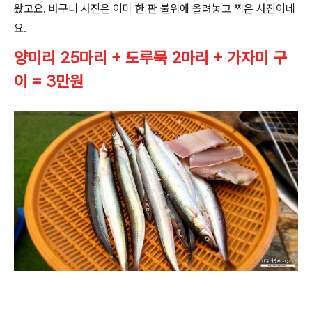
왔고요. 바구니 사진은 이미 한 판 불위에 올려놓고 찍은 사진이네
요.
양미리 25마리 + 도루묵 2마리 + 가자미 구
이 = 3만원