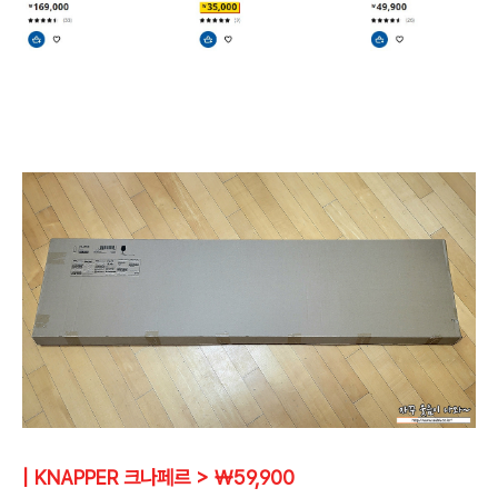
| KNAPPER 크나페르 > ￦59,900