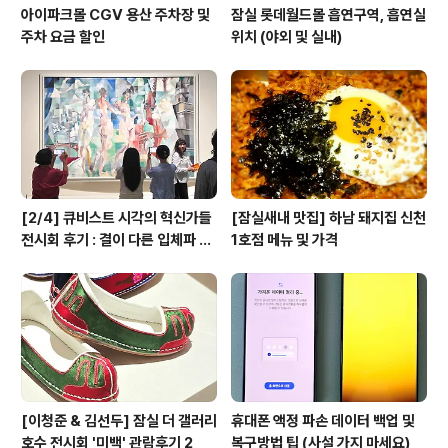
아이파크몰 CGV 용산 주차장 및
잠실 롯데월드몰 흡연구역, 흡연실
주차 요금 할인
위치 (야외 및 실내)
[2/4] 큐비스트 시각의 혁신가들
[잠실새내 맛집] 하남 돼지집 신천
전시회 후기 : 결이 다른 입체파 작
1호점 메뉴 및 가격
가들...
[이청준 & 김선두] 잠실 더 갤러리
휴대폰 액정 파손 데이터 백업 및
호수 전시회 '미백' 관람후기 2
복구방법 팁 (사설 가지 마세요)