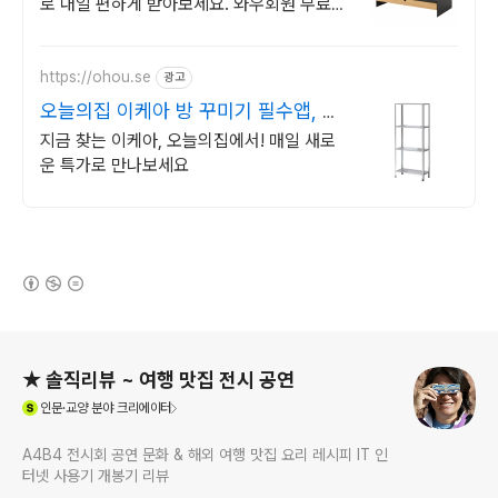
로 내일 편하게 받아보세요. 와우회원 무료배
송과 30일 반품. 집안을 깔끔하게 이케아로
채워요!
https://ohou.se
광고
오늘의집 이케아 방 꾸미기 필수앱, 오
늘의집
지금 찾는 이케아, 오늘의집에서! 매일 새로
운 특가로 만나보세요
(새창열림)
로그 정보
★ 솔직리뷰 ~ 여행 맛집 전시 공연
(새창열림)
인문·교양
분야 크리에이터
A4B4 전시회 공연 문화 & 해외 여행 맛집 요리 레시피 IT 인
터넷 사용기 개봉기 리뷰