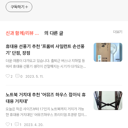
구독하기
더보기
신과 함께/리뷰 사용기 구입기
의 다른 글
휴대용 선풍기 추천 '프롬비 사일런트 손선풍
기' 단점, 장점
글 내용
더운 여름이 다가오고 있습니다. 출퇴근 버스나 지하철 등
에서 휴대용 선풍기 생각이 간절해지는 시기가 다가오는데
요. 오늘은 '프롬비 사일런트 스톰 저소음 휴대용 미니 선풍
2
0
2023. 5. 11.
기' 내돈내산 구입후기 입니다. 전반적으로 무난한 가격과
성능의 핸드 선풍기이지만 단점이 없는 제품은 아닙니다.
오늘 리뷰는 언박싱 > 외관 > 사양 > 소음 > 바람세기 >
노트북 거치대 추천 '어뮤즈 하우스 접이식 휴
단점 및 장점 순서로 진행합니다. | 4가지 색상 가격 21,44
0원프롬비 선풍기 가격은 21,440원 (배송비포함)으로 쿠
대용 거치대'
글 내용
팡 로켓배송을 통해 구입 했습니다. 에어리블루, 스노우화
오늘은 작은 사이즈부터 17인치 노트북까지 거치가 가능
이트, 미드나잇 블루, 옐로우 4가지 색상이 있는데요. 저는
한 휴대용 거치대인 '어뮤즈하우스 프리미엄 초경량 접이
미드나잇 블루를 구입하고 싶었지만 해당 색상만 품절이어
식 강화 ABS 노트북 거치대 + 파우치' 내돈내산 사용후기
어 에어리 블루 색상의 핸드선풍기로 구입합니다. 먼저 언
1
1
2023. 4. 20.
로 기본 기능 및 장점, 단점 리뷰합니다. 결론부터 말하면